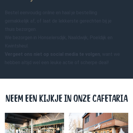
Bestel eenvoudig online en haal je bestelling
gemakkelijk af, of laat de lekkerste gerechten bij je
thuis bezorgen.
We bezorgen in Honselersdijk, Naaldwijk, Poeldijk en
Kwintsheul.
Vergeet ons niet op social media te volgen
, want we
hebben altijd wel een leuke actie of scherpe deal!
NEEM EEN KIJKJE IN ONZE CAFETARIA